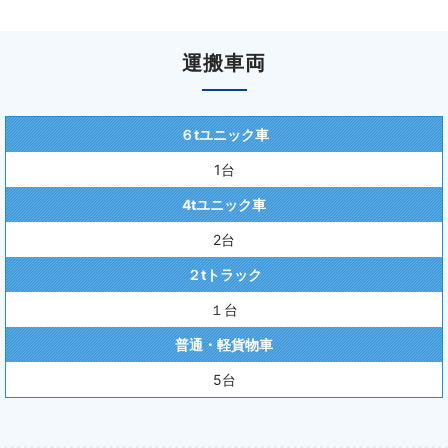
運搬車両
６tユニック車
1台
4tユニック車
2台
２tトラック
１台
普通・軽貨物車
5台