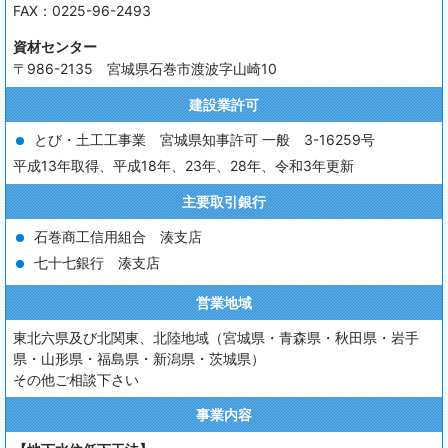
FAX：0225-96-2493
資材センター
〒986-2135 宮城県石巻市渡波字山崎10
建設業許可
とび・土工工事業 宮城県知事許可 一般 3-16259号
平成13年取得、平成18年、23年、28年、令和3年更新
主要取引銀行
石巻商工信用組合 湊支店
七十七銀行 湊支店
営業地域
東北六県及び北関東、北陸地域（宮城県・青森県・秋田県・岩手
県・山形県・福島県・新潟県・茨城県）
その他ご相談下さい
事業内容